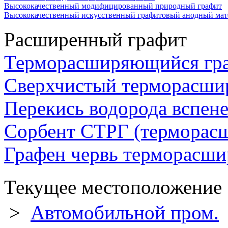
Высококачественный модифицированный природный графит
Высококачественный искусственный графитовый анодный мат
Расширенный графит
Терморасширяющийся гр
Сверхчистый терморасши
Перекись водорода вспен
Сорбент СТРГ (терморас
Графен червь терморасш
Текущее местоположени
>
Автомобильной пром.