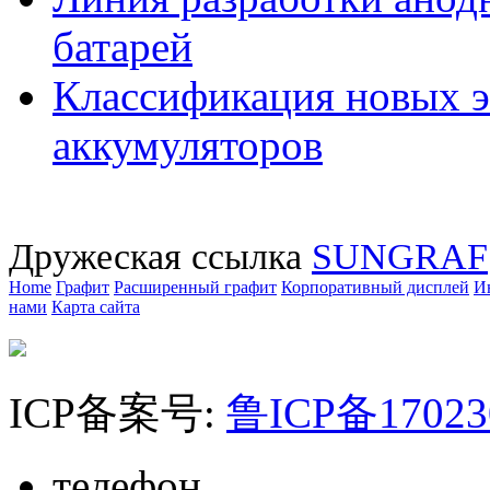
батарей
Классификация новых э
аккумуляторов
Дружеская ссылка
SUNGRAF
Home
Графит
Расширенный графит
Корпоративный дисплей
И
нами
Карта сайта
ICP备案号:
鲁ICP备1702
телефон