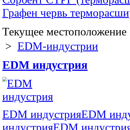
Графен червь терморасш
Текущее местоположени
>
EDM-индустрии
EDM индустрия
EDM индустрияEDM инд
индустрияEDM индустр