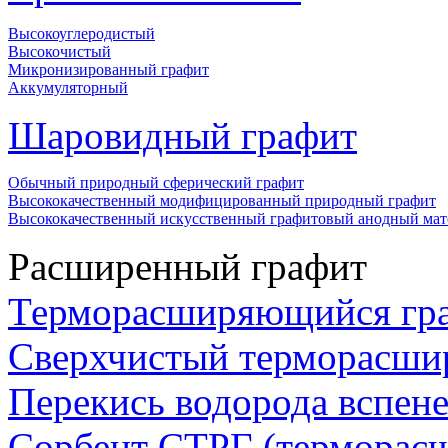
Высокоуглеродистый
Высокочистый
Микронизированный графит
Аккумуляторный
Шаровидный графит
Обычный природный сферический графит
Высококачественный модифицированный природный графит
Высококачественный искусственный графитовый анодный мат
Расширенный графит
Терморасширяющийся гр
Сверхчистый терморасши
Перекись водорода вспен
Сорбент СТРГ (терморас