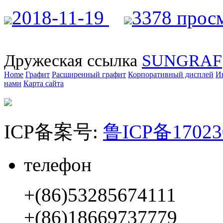
2018-11-19
3378 прос
Дружеская ссылка
SUNGRAF
Home
Графит
Расширенный графит
Корпоративный дисплей
И
нами
Карта сайта
ICP备案号:
鲁ICP备1702
телефон
+(86)53285674111
+(86)18669737779