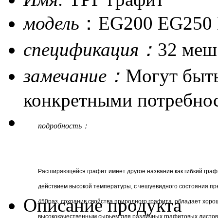
модель
：EG200 EG250 
спецификация：
32 меш
замечание：
Могут быть
конкретными потребно
подробность：
Расширяющейся графит имеет другое название как гибкий гра
действием высокой температуры, с чешуевидного состояния пре
Описание продукта
450раз, сохранив свойства природного графита, обладает хор
высококачественным сырьем для различных графитовых листов