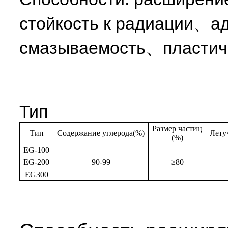
стойкость к радиации、а
смазываемость、пластичн
Тип
Размер частиц
Тип
Cодержание углерода
(%)
Лету
(%)
EG-100
EG-200
90-99
≥80
EG300