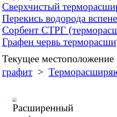
Сверхчистый терморасши
Перекись водорода вспен
Сорбент СТРГ (терморас
Графен червь терморасш
Текущее местоположени
графит
>
Терморасширя